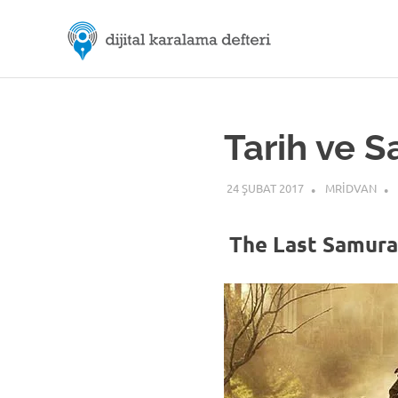
Skip
M.Rıd
to
content
Dijital
ÖZDE
Karalama
Defteri
|
Tarih ve S
Dijital
24 ŞUBAT 2017
MRIDVAN
İletiş
The Last Samura