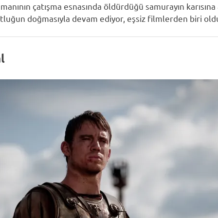
şmanının çatışma esnasında öldürdüğü samurayın karısına 
uğun doğmasıyla devam ediyor, eşsiz filmlerden biri olduğu
l