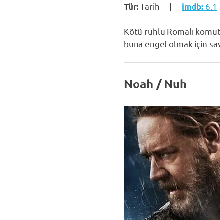
Tarih
6.1
Tür:
|
imdb:
Kötü ruhlu Romalı komuta
buna engel olmak için sa
Noah / Nuh