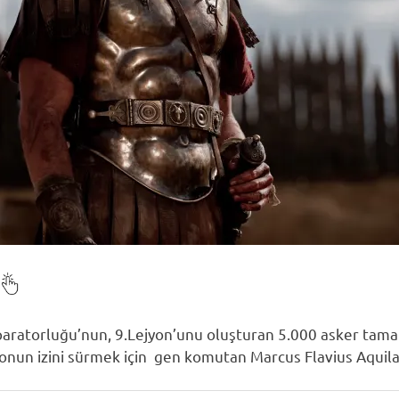
mparatorluğu’nun, 9.Lejyon’unu oluşturan 5.000 asker ta
yonun izini sürmek için gen komutan Marcus Flavius Aquila