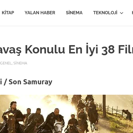
van
KITAP
YALAN HABER
SINEMA
TEKNOLOJI
MİR
avaş Konulu En İyi 38 Fi
GENEL
,
SINEMA
im
i / Son Samuray