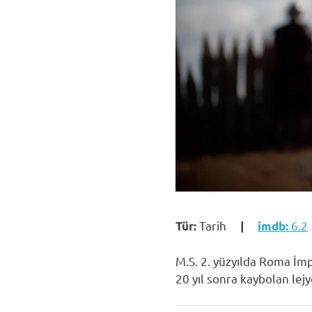
Tarih
6.2
Tür:
|
imdb:
M.S. 2. yüzyılda Roma İ
20 yıl sonra kaybolan lej