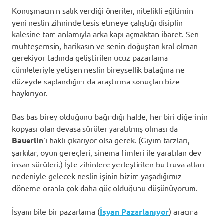
Konuşmacının salık verdiği öneriler, nitelikli eğitimin
yeni neslin zihninde tesis etmeye çalıştığı disiplin
kalesine tam anlamıyla arka kapı açmaktan ibaret. Sen
muhteşemsin, harikasın ve senin doğuştan kral olman
gerekiyor tadında geliştirilen ucuz pazarlama
cümleleriyle yetişen neslin bireysellik batağına ne
düzeyde saplandığını da araştırma sonuçları bize
haykırıyor.
Bas bas birey olduğunu bağırdığı halde, her biri diğerinin
kopyası olan devasa sürüler yaratılmış olması da
Bauerlin
‘i haklı çıkarıyor olsa gerek. (Giyim tarzları,
şarkılar, oyun gereçleri, sinema fimleri ile yaratılan dev
insan sürüleri.) İşte zihinlere yerleştirilen bu truva atları
nedeniyle gelecek neslin işinin bizim yaşadığımız
döneme oranla çok daha güç olduğunu düşünüyorum.
İsyanı bile bir pazarlama (
İsyan Pazarlanıyor
) aracına