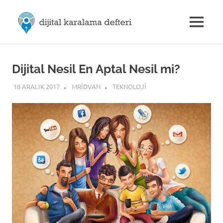
Skip
M.Rıdvan
to
MENU
content
Dijital
ÖZDEMİR
Karalama
Defteri
|
Dijital Nesil En Aptal Nesil mi?
18 ARALIK 2017
MRIDVAN
TEKNOLOJI
Dijital
İletişim