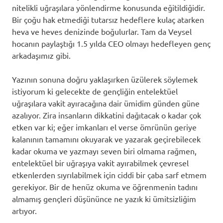
nitelikli uğraşılara yönlendirme konusunda eğitildiğidir.
Bir çoğu hak etmediği tutarsız hedeflere kulaç atarken
heva ve heves denizinde boğulurlar. Tam da Veysel
hocanın paylaştığı 1.5 yılda CEO olmayı hedefleyen genç
arkadaşımız gibi.
Yazının sonuna doğru yaklaşırken üzülerek söylemek
istiyorum ki gelecekte de gençliğin entelektüel
uğraşılara vakit ayıracağına dair ümidim günden güne
azalıyor. Zira insanların dikkatini dağıtacak o kadar çok
etken var ki; eğer imkanları el verse ömrünün geriye
kalanının tamamını okuyarak ve yazarak geçirebilecek
kadar okuma ve yazmayı seven biri olmama rağmen,
entelektüel bir uğraşıya vakit ayırabilmek çevresel
etkenlerden sıyrılabilmek için ciddi bir çaba sarf etmem
gerekiyor. Bir de henüz okuma ve öğrenmenin tadını
almamış gençleri düşününce ne yazık ki ümitsizliğim
artıyor.