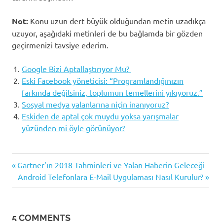
Not:
Konu uzun dert büyük olduğundan metin uzadıkça
uzuyor, aşağıdaki metinleri de bu bağlamda bir gözden
geçirmenizi tavsiye ederim.
Google Bizi Aptallaştırıyor Mu?
Eski Facebook yöneticisi: “Programlandığınızın
farkında değilsiniz, toplumun temellerini yıkıyoruz.”
Sosyal medya yalanlarına niçin inanıyoruz?
Eskiden de aptal çok muydu yoksa yarışmalar
yüzünden mi öyle görünüyor?
dijital
Previous
Yazı
Gartner’ın 2018 Tahminleri ve Yalan Haberin Geleceği
dünya
Post:
Next
Android Telefonlara E-Mail Uygulaması Nasıl Kurulur?
gezinmesi
sosyal
Post:
medya
5 COMMENTS