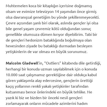
Muhtemelen koca bir kitaplığın içerisine doğmamış
olsam ve evimize televizyon 14 yaşımdan önce girmiş
olsa davranışsal genetiğim bu yönde şekillenmeyecekti.
Çevre açısından şanlı biri olarak, aslında gençler iyi olsa
bile genel yaşam çevremiz kötü olduğundan sonuç
genellikle olumsuza dümen kırıyor diyebilirim. Tabi bir
de gençleri hedonizm bataklığında boğulmaya olan
hevesinden ziyade bu bataklığı durmadan besleyen
yetişkinlerin de var olması en büyük sorunumuz.
Malcolm Gladwell
’in, “Outliers” kitabında dile getirdiği,
herhangi bir konuda uzman sayılabilmek için o konuda
10.000 saat çalışmamız gerektiğine dair oldukça kabul
gören yaklaşımla alay edercesine, gençlerin ürettiği
kaçış yollarının renkli yakalı yetişkinler tarafından
kutsanması bence önlerindeki en büyük tehlike. Ne
yazık ki biz ve bizden bir önceki nesil gençleri
zorlamayarak onların mücadele azimlerini hadım