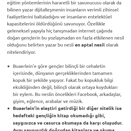
eğitim yöntemlerinin hararetli bir savunucusu olarak da
bilinen yazar dijitalleşmenin insanların verimli zihinsel
faaliyetlerini baltaladığını ve insanların entelektüel
kapasitelerini öldürdüğünü savunuyor. Özellikle
geleneksel yapıyla hiç tanışmadan internet çağında
doğan gençlerin bu yozlaşmadan en fazla etkilenen nesil
olduğunu belirten yazar bu nesli
en aptal nesil
olarak
nitelendiriyor.
Buaerlein’e göre gençler bilinçli bir cehaletin
içerisinde, dünyanın gerçekliklerinden tamamen
kopuk bir şekilde yaşıyor. Fakat bu kopukluk bilgi
eksikliğinden değil, bilinçli olarak ortaya koydukları
bir eylem. Bu neslin öncelikleri Facebook, arkadaşlar,
giyim, eğlence, arabalar ve müzik.
Buaerlein’in eleştiri getirdiği bir diğer nitelik ise
hedefteki gençliğin kitap okumadığı gibi,
saygısızca ve cesurca okumaya da karşı oluşudur.
Aynı saygısızlık doğrudan kitaplara ve okuma