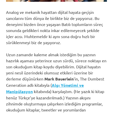
Analog ve mekanik hayattan dijital hayata geçişin
sancılarını tüm dünya ile birlikte biz de yaşıyoruz. Bu
deneyimi bizden önce yaşayan Batılı toplumların süreç
sonunda geldikleri nokta inkar edilemeyecek şekilde
içler acısı. Muhtemeldir ki aynı sona doğru hızlı bir
sürüklenmeyi biz de yaşıyoruz.
Uzun zamandır kaleme almak istediğim bu yazının
hazırlık aşaması yeterince uzun sürdü, sürece noktayı en
son okuduğum kitap koydu diyebilirim. Dijital hayatın
yeni nesil üzerindeki olumsuz etkileri üzerine bir
derleme düşünürken
Mark Bauerlein
‘in, The Dumbest
Generation adlı kitabıyla (
Algı Yönetimi ve
Manipülasyon
kitabında) karşılaştım. (Ne yazık ki kitap
henüz Türkçe’ye kazandırılmadı.) Yazının akışını
zihnimde oluşturmaya çalışırken izlediğim programlar,
okuduğum kitaplar, tweetler ve yorumlardan