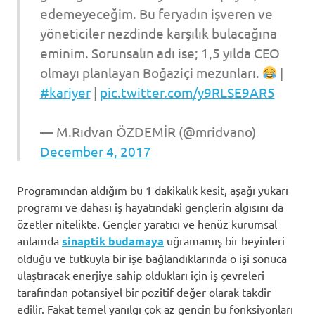
edemeyeceğim. Bu feryadın işveren ve
yöneticiler nezdinde karşılık bulacağına
eminim. Sorunsalın adı ise; 1,5 yılda CEO
olmayı planlayan Boğaziçi mezunları.
|
#kariyer
|
pic.twitter.com/y9RLSE9AR5
— M.Rıdvan ÖZDEMİR (@mridvano)
December 4, 2017
Programından aldığım bu 1 dakikalık kesit, aşağı yukarı
programı ve dahası iş hayatındaki gençlerin algısını da
özetler nitelikte. Gençler yaratıcı ve henüz kurumsal
anlamda
sinaptik budamaya
uğramamış bir beyinleri
olduğu ve tutkuyla bir işe bağlandıklarında o işi sonuca
ulaştıracak enerjiye sahip oldukları için iş çevreleri
tarafından potansiyel bir pozitif değer olarak takdir
edilir. Fakat temel yanılgı çok az gencin bu fonksiyonları