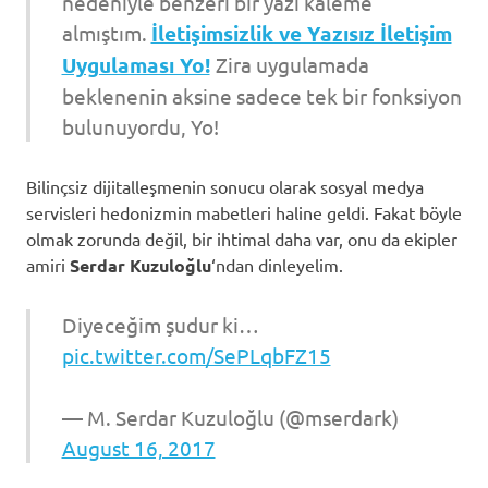
nedeniyle benzeri bir yazı kaleme
almıştım.
İletişimsizlik ve Yazısız İletişim
Uygulaması Yo!
Zira uygulamada
beklenenin aksine sadece tek bir fonksiyon
bulunuyordu, Yo!
Bilinçsiz dijitalleşmenin sonucu olarak sosyal medya
servisleri hedonizmin mabetleri haline geldi. Fakat böyle
olmak zorunda değil, bir ihtimal daha var, onu da ekipler
amiri
Serdar Kuzuloğlu
‘ndan dinleyelim.
Diyeceğim şudur ki…
pic.twitter.com/SePLqbFZ15
— M. Serdar Kuzuloğlu (@mserdark)
August 16, 2017