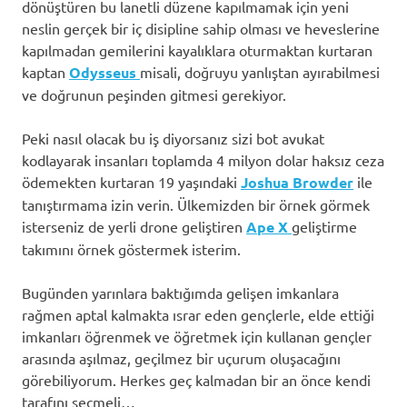
dönüştüren bu lanetli düzene kapılmamak için yeni
neslin gerçek bir iç disipline sahip olması ve heveslerine
kapılmadan gemilerini kayalıklara oturmaktan kurtaran
kaptan
Odysseus
misali, doğruyu yanlıştan ayırabilmesi
ve doğrunun peşinden gitmesi gerekiyor.
Peki nasıl olacak bu iş diyorsanız sizi bot avukat
kodlayarak insanları toplamda 4 milyon dolar haksız ceza
ödemekten kurtaran 19 yaşındaki
Joshua Browder
ile
tanıştırmama izin verin. Ülkemizden bir örnek görmek
isterseniz de yerli drone geliştiren
Ape X
geliştirme
takımını örnek göstermek isterim.
Bugünden yarınlara baktığımda gelişen imkanlara
rağmen aptal kalmakta ısrar eden gençlerle, elde ettiği
imkanları öğrenmek ve öğretmek için kullanan gençler
arasında aşılmaz, geçilmez bir uçurum oluşacağını
görebiliyorum. Herkes geç kalmadan bir an önce kendi
tarafını seçmeli…