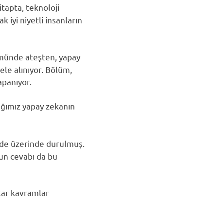
tapta, teknoloji
 iyi niyetli insanların
münde ateşten, yapay
ele alınıyor. Bölüm,
kapanıyor.
ğımız yapay zekanın
nde üzerinde durulmuş.
nun cevabı da bu
htar kavramlar