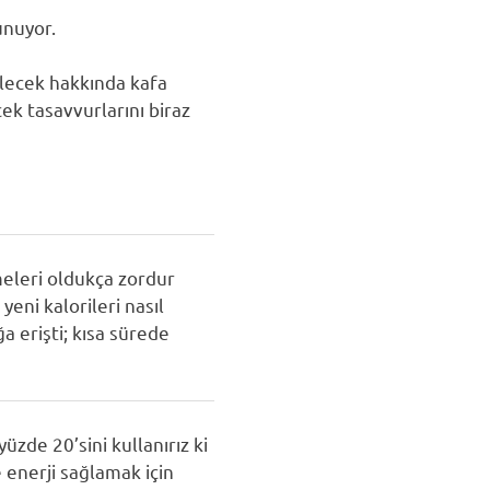
unuyor.
elecek hakkında kafa
ek tasavvurlarını biraz
meleri oldukça zordur
eni kalorileri nasıl
a erişti; kısa sürede
üzde 20’sini kullanırız ki
 enerji sağlamak için