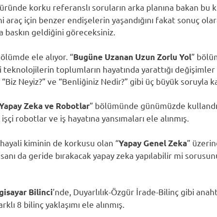
üründe korku referanslı soruların arka planına bakan bu ki
i araç için benzer endişelerin yaşandığını fakat sonuç olarak
a baskın geldiğini göreceksiniz.
ölümde ele alıyor. “
” bölü
Bugüne Uzanan Uzun Zorlu Yol
i teknolojilerin toplumların hayatında yarattığı değişimler 
 “Biz Neyiz?” ve “Benliğiniz Nedir?” gibi üç büyük soruyla 
” bölümünde günümüzde kullandı
ı Yapay Zeka ve Robotlar
 işçi robotlar ve iş hayatına yansımaları ele alınmış.
ayali kiminin de korkusu olan “
” üzeri
Yapay Genel Zeka
sanı da geride bırakacak yapay zeka yapılabilir mi sorusu
’nde, Duyarlılık-Özgür İrade-Bilinç gibi ana
gisayar Bilinci
rklı 8 bilinç yaklaşımı ele alınmış.