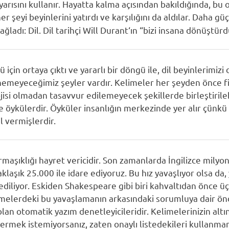
yarısını kullanır. Hayatta kalma açısından bakıldığında, bu o
er şeyi beyinlerini yatırdı ve karşılığını da aldılar. Daha gü
ağladı: Dil. Dil tarihçi Will Durant‘ın “bizi insana dönüştürd
 için ortaya çıktı ve yararlı bir döngü ile, dil beyinlerimiz
meyeceğimiz şeyler vardır. Kelimeler her şeyden önce fik
isi olmadan tasavvur edilemeyecek şekillerde birleştirilebil
se öykülerdir. Öyküler insanlığın merkezinde yer alır çünkü 
l vermişlerdir.
rmaşıklığı hayret vericidir. Son zamanlarda İngilizce mily
laşık 25.000 ile idare ediyoruz. Bu hız yavaşlıyor olsa da, 
 ediliyor. Eskiden Shakespeare gibi biri kahvaltıdan önce üç
melerdeki bu yavaşlamanın arkasındaki sorumluya dair önde
an otomatik yazım denetleyicileridir. Kelimelerinizin altınd
rmek istemiyorsanız, zaten onaylı listedekileri kullanmanı