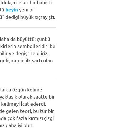
ldukça cesur bir bahisti.
çlü
yeni bir
beyin
ü” dediği büyük sıçrayıştı.
i daha da büyüttü; çünkü
irlerin sembolleridir; bu
ir ve değiştirebiliriz.
gelişmenin ilk şartı olan
onlarca özgün kelime
yaklaşık olarak saatte bir
 kelimeyi İcat ederdi.
 gelen teori, bu tür bir
a çok fazla kırmızı çizgi
z daha iyi olur.