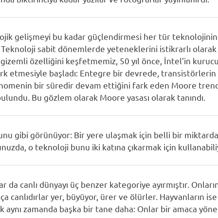
ojik gelişmeyi bu kadar güçlendirmesi her tür teknolojini
ı: Teknoloji sabit dönemlerde yeteneklerini istikrarlı olarak 
gizemli özelliğini keşfetmemiz, 50 yıl önce, İntel’in kuruc
rk etmesiyle başladı: Entegre bir devrede, transistörlerin sa
fenomenin bir süredir devam ettiğini fark eden Moore tren
ulundu. Bu gözlem olarak Moore yasası olarak tanındı.
nu gibi görünüyor: Bir yere ulaşmak için belli bir miktarda
nuzda, o teknoloji bunu iki katına çıkarmak için kullanabil
lar da canlı dünyayı üç benzer kategoriye ayırmıştır. Onları
ça canlıdırlar yer, büyüyor, ürer ve ölürler. Hayvanların ise 
k aynı zamanda başka bir tane daha: Onlar bir amaca yönel