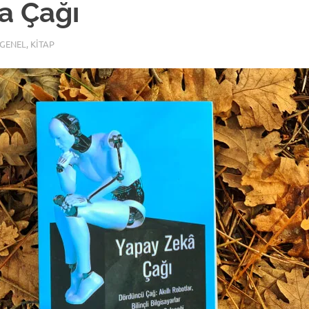
a Çağı
GENEL
,
KITAP