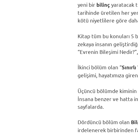
yeni bir
yaratacak t
bilinç
tarihinde üretilen her yen
kötü niyetlilere göre dah
Kitap tüm bu konuları 5 b
zekaya insanın geliştirdiğ
“Evrenin Bileşimi Nedir?”,
İkinci bölüm olan “
Sınırl
gelişimi, hayatımıza giren
Üçüncü bölümde kiminin h
İnsana benzer ve hatta in
sayfalarda.
Dördüncü bölüm olan
Bil
irdelenerek birbirinden fa