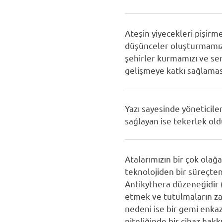
Ateşin yiyecekleri pişirme
düşünceler oluşturmamızı 
şehirler kurmamızı ve s
gelişmeye katkı sağlaması 
Yazı sayesinde yöneticile
sağlayan ise tekerlek old
Atalarımızın bir çok olağa
teknolojiden bir süreçte
Antikythera düzeneğidir 
etmek ve tutulmaların zam
nedeni ise bir gemi enk
niteliğinde bir cihaz hakk