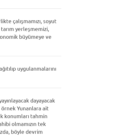
rlikte çalışmamızı, soyut
, tarım yerleşmemizi,
 ekonomik büyümeye ve
ağıtılıp uygulanmalarını
i yayınlayacak dayayacak
 örnek Yunanlara ait
mik konumları tahmin
ahibi olmamızın tek
zda, böyle devrim