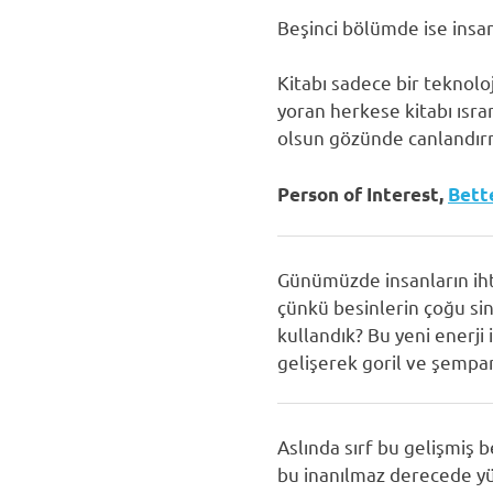
Beşinci bölümde ise insa
Kitabı sadece bir teknol
yoran herkese kitabı ısra
olsun gözünde canlandırm
Person of Interest,
Bett
Günümüzde insanların iht
çünkü besinlerin çoğu sin
kullandık? Bu yeni enerji
gelişerek goril ve şempan
Aslında sırf bu gelişmiş b
bu inanılmaz derecede yük