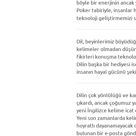
böyle bir enerjinin ancak 
Poker tabiriyle, insanlar h
teknoloji geliştirmemizi s
Dil, beyinlerimiz büyüdüğü
kelimeler olmadan düşüne
fikirleri konuşma teknoloj
Dilin başka bir hediyesi i
insanın hayal gücünü şeki
Dilin çok yönlülüğü ve ka
çıkardı, ancak çoğumuz yak
yeni İngilizce kelime icat
Yeni son zamanlarda keli
hoyratlı dayanamayacak ol
bulunan bir e-posta gönde