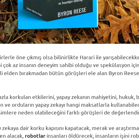
erle öne çıkmış olsa bilinirlikte Harari ile yarışabilecekke
i çok az insanın deneyim sahibi olduğu ve spekülasyon için
dali elden bırakmadan bütün görüşleri ele alan Byron Reese
azla korkulan etkilerini, yapay zekanın mahiyetini, hukuk, b
rin ve orduların yapay zekayı hangi maksatlarla kullanabile
imlere neden olabileceğini farklı görüşleri de değerlendir
y zekaya dair korku kapısını kapatacak, merak ve araştırma 
den alacak,
insanları öldürecek, insanların işini ro
robotlar