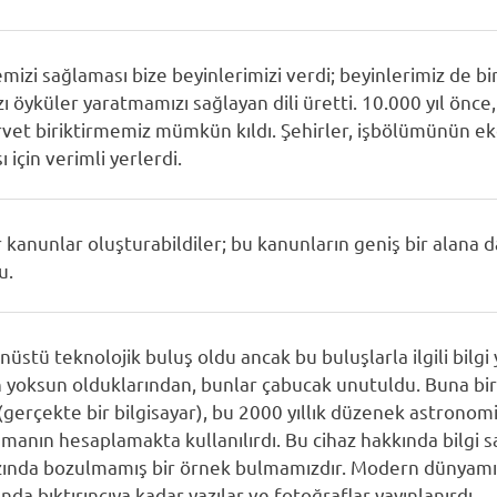
mizi sağlaması bize beyinlerimizi verdi; beyinlerimiz de bi
öyküler yaratmamızı sağlayan dili üretti. 10.000 yıl önce
ervet biriktirmemiz mümkün kıldı. Şehirler, işbölümünün
için verimli yerlerdi.
r kanunlar oluşturabildiler; bu kanunların geniş bir alana d
u.
nüstü teknolojik buluş oldu ancak bu buluşlarla ilgili bilg
n yoksun olduklarından, bunlar çabucak unutuldu. Buna bir
(gerçekte bir bilgisayar), bu 2000 yıllık düzenek astrono
anın hesaplamakta kullanılırdı. Bu cihaz hakkında bilgi s
azında bozulmamış bir örnek bulmamızdır. Modern dünyamı
ında bıktırıncıya kadar yazılar ve fotoğraflar yayınlanırdı.