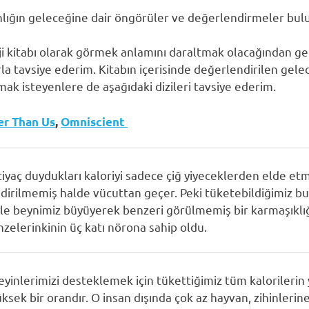
nlığın geleceğine dair öngörüler ve değerlendirmeler bul
oji kitabı olarak görmek anlamını daraltmak olacağından g
rla tavsiye ederim.
Kitabın içerisinde değerlendirilen gelec
ak isteyenlere de aşağıdaki dizileri tavsiye ederim.
er Than Us
,
Omniscient
iyaç duydukları kaloriyi sadece çiğ yiyeceklerden elde et
dirilmemiş halde vücuttan geçer. Peki tüketebildiğimiz bu y
 ile beynimiz büyüyerek benzeri görülmemiş bir karmaşıklığ
zelerinkinin üç katı nörona sahip oldu.
eyinlerimizi desteklemek için tükettiğimiz tüm kalorilerin y
sek bir orandır. O insan dışında çok az hayvan, zihinlerine