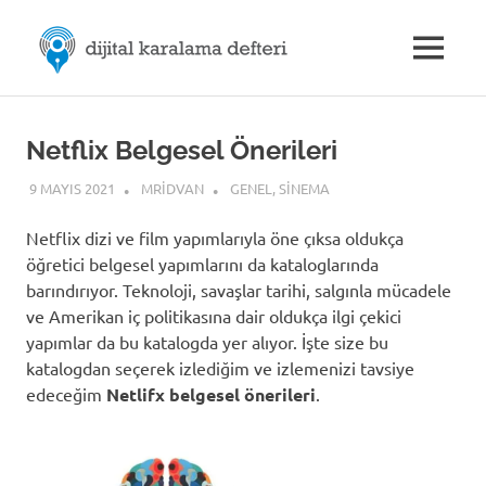
Skip
M.Rıdvan
to
MENU
content
Dijital
ÖZDEMİR
Karalama
Defteri
|
Netflix Belgesel Önerileri
9 MAYIS 2021
MRIDVAN
GENEL
,
SINEMA
Dijital
Netflix dizi ve film yapımlarıyla öne çıksa oldukça
İletişim
öğretici belgesel yapımlarını da kataloglarında
barındırıyor. Teknoloji, savaşlar tarihi, salgınla mücadele
ve Amerikan iç politikasına dair oldukça ilgi çekici
yapımlar da bu katalogda yer alıyor. İşte size bu
katalogdan seçerek izlediğim ve izlemenizi tavsiye
edeceğim
Netlifx belgesel önerileri
.