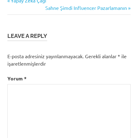
Previous
Yazı
Yapay Zeka Çağı
belgesel
Post:
Next
Sahne Şimdi Influencer Pazarlamanın
gezinmesi
Netflix
Post:
Belgesel
Önerileri
LEAVE A REPLY
E-posta adresiniz yayınlanmayacak.
Gerekli alanlar
*
ile
işaretlenmişlerdir
Yorum
*