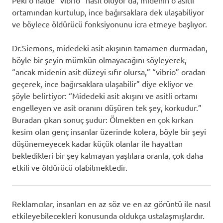
ortamından kurtulup, ince bağırsaklara dek ulaşabiliyor
ve böylece öldürücü fonksiyonunu icra etmeye başlıyor.
Dr.Siemons, midedeki asit akışının tamamen durmadan,
böyle bir şeyin mümkün olmayacağını söyleyerek,
“ancak midenin asit düzeyi sıfır olursa,” “vibrio” oradan
geçerek, ince bağırsaklara ulaşabilir” diye ekliyor ve
şöyle belirtiyor: “Midedeki asit akışını ve asitli ortamı
engelleyen ve asit oranını düşüren tek şey, korkudur.”
Buradan çıkan sonuç şudur: Ölmekten en çok kırkan
kesim olan genç insanlar üzerinde kolera, böyle bir şeyi
düşünemeyecek kadar küçük olanlar ile hayattan
bekledikleri bir şey kalmayan yaşlılara oranla, çok daha
etkili ve öldürücü olabilmektedir.
Reklamcılar, insanları en az söz ve en az görüntü ile nasıl
etkileyebilecekleri konusunda oldukça ustalaşmışlardır.