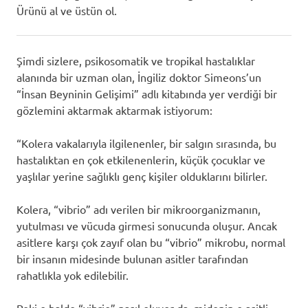
Ürünü al ve üstün ol.
Şimdi sizlere, psikosomatik ve tropikal hastalıklar
alanında bir uzman olan, İngiliz doktor Simeons’un
“İnsan Beyninin Gelişimi” adlı kitabında yer verdiği bir
gözlemini aktarmak aktarmak istiyorum:
“Kolera vakalarıyla ilgilenenler, bir salgın sırasında, bu
hastalıktan en çok etkilenenlerin, küçük çocuklar ve
yaşlılar yerine sağlıklı genç kişiler olduklarını bilirler.
Kolera, “vibrio” adı verilen bir mikroorganizmanın,
yutulması ve vücuda girmesi sonucunda oluşur. Ancak
asitlere karşı çok zayıf olan bu “vibrio” mikrobu, normal
bir insanın midesinde bulunan asitler tarafından
rahatlıkla yok edilebilir.
Peki o halde “vibrio” nasıl oluyor da, midenin o asitli