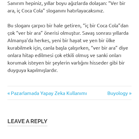
Sanırım hepiniz, yıllar boyu ağızlarda dolaşan: “Ver bir
ara, iç Coca Cola” sloganını hatırlayacaksınız.
Bu sloganı çarpıcı bir hale getiren, “iç bir Coca Cola”dan
çok “ver bir ara” önerisi olmuştur. Savaş sonrası yıllarda
Almanya’da herkes, yeni bir hayat ve yen bir ülke
kurabilmek için, canla başla çalışırken, “ver bir ara” diye
onlara hitap edilmesi çok etkili olmuş ve sanki onları
korumak isteyen bir şeylerin varlığını hisseder gibi bir
duyguya kapılmışlardır.
ikna
Previous
Next
Yazı
Pazarlamada Yapay Zeka Kullanımı
Buyology
kitap
Post:
Post:
gezinmesi
manipülasyon
LEAVE A REPLY