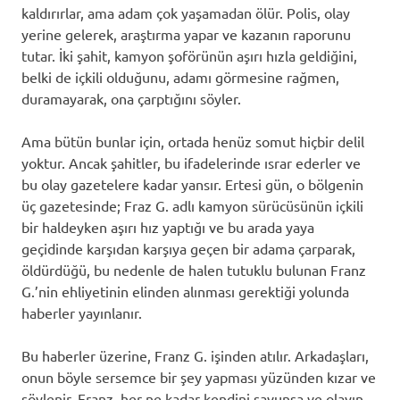
kaldırırlar, ama adam çok yaşamadan ölür. Polis, olay
yerine gelerek, araştırma yapar ve kazanın raporunu
tutar. İki şahit, kamyon şoförünün aşırı hızla geldiğini,
belki de içkili olduğunu, adamı görmesine rağmen,
duramayarak, ona çarptığını söyler.
Ama bütün bunlar için, ortada henüz somut hiçbir delil
yoktur. Ancak şahitler, bu ifadelerinde ısrar ederler ve
bu olay gazetelere kadar yansır. Ertesi gün, o bölgenin
üç gazetesinde; Fraz G. adlı kamyon sürücüsünün içkili
bir haldeyken aşırı hız yaptığı ve bu arada yaya
geçidinde karşıdan karşıya geçen bir adama çarparak,
öldürdüğü, bu nedenle de halen tutuklu bulunan Franz
G.’nin ehliyetinin elinden alınması gerektiği yolunda
haberler yayınlanır.
Bu haberler üzerine, Franz G. işinden atılır. Arkadaşları,
onun böyle sersemce bir şey yapması yüzünden kızar ve
söylenir. Franz, her ne kadar kendini savunsa ve olayın