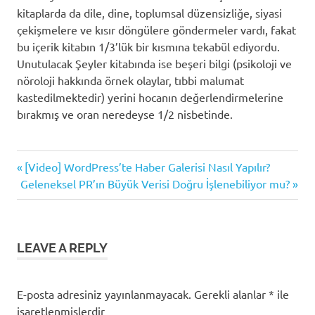
kitaplarda da dile, dine, toplumsal düzensizliğe, siyasi
çekişmelere ve kısır döngülere göndermeler vardı, fakat
bu içerik kitabın 1/3’lük bir kısmına tekabül ediyordu.
Unutulacak Şeyler kitabında ise beşeri bilgi (psikoloji ve
nöroloji hakkında örnek olaylar, tıbbi malumat
kastedilmektedir) yerini hocanın değerlendirmelerine
bırakmış ve oran neredeyse 1/2 nisbetinde.
beyin
Previous
Yazı
[Video] WordPress’te Haber Galerisi Nasıl Yapılır?
kitap
Next
Post:
Geleneksel PR’ın Büyük Verisi Doğru İşlenebiliyor mu?
gezinmesi
özetleri
Post:
LEAVE A REPLY
E-posta adresiniz yayınlanmayacak.
Gerekli alanlar
*
ile
işaretlenmişlerdir