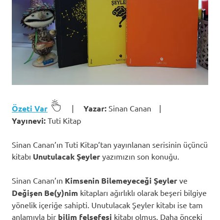
Özeti Var
|
Yazar:
Sinan Canan |
Yayınevi:
Tuti Kitap
Sinan Canan’ın Tuti Kitap’tan yayınlanan serisinin üçüncü
kitabı
Unutulacak Şeyler
yazımızın son konuğu.
Sinan Canan’ın
Kimsenin Bilemeyeceği Şeyler
ve
Değişen Be(y)nim
kitapları ağırlıklı olarak beşeri bilgiye
yönelik içeriğe sahipti. Unutulacak Şeyler kitabı ise tam
anlamıyla bir
bilim felsefesi
kitabı olmuş. Daha önceki