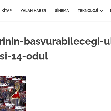
van
KITAP
YALAN HABER
SINEMA
TEKNOLOJI
MİR
rinin-basvurabilecegi-u
si-14-odul
im