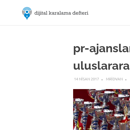
Skip
M.Rıd
to
content
Dijital
ÖZDE
Karalama
Defteri
|
pr-ajansla
Dijital
uluslarara
İletiş
14 NISAN 2017
MRIDVAN