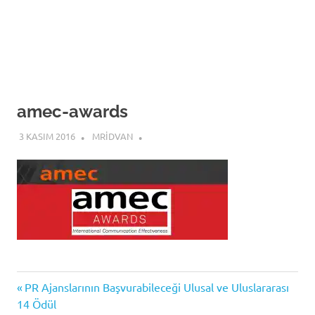
amec-awards
3 KASIM 2016
MRIDVAN
Previous
Yazı
PR Ajanslarının Başvurabileceği Ulusal ve Uluslararası
Post:
14 Ödül