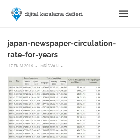
Skip
M.Rıdvan
to
MENU
content
Dijital
ÖZDEMİR
Karalama
Defteri
|
japan-newspaper-circulation-
rate-for-years
Dijital
17 EKIM 2016
MRIDVAN
İletişim