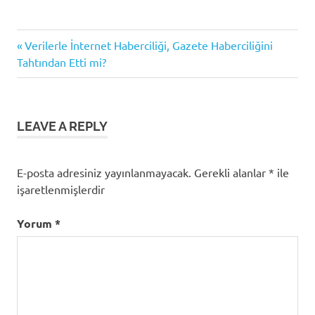
Previous
Yazı
Verilerle İnternet Haberciliği, Gazete Haberciliğini
Post:
Tahtından Etti mi?
gezinmesi
LEAVE A REPLY
E-posta adresiniz yayınlanmayacak.
Gerekli alanlar
*
ile
işaretlenmişlerdir
Yorum
*