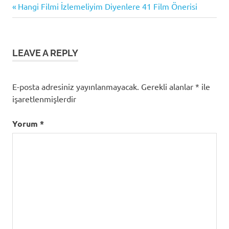
Previous
Yazı
Hangi Filmi İzlemeliyim Diyenlere 41 Film Önerisi
Post:
gezinmesi
LEAVE A REPLY
E-posta adresiniz yayınlanmayacak.
Gerekli alanlar
*
ile
işaretlenmişlerdir
Yorum
*