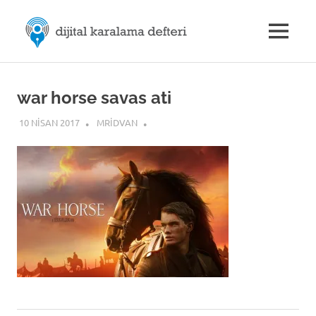
Skip
M.Rıdvan
to
MENU
content
Dijital
ÖZDEMİR
Karalama
Defteri
|
war horse savas ati
10 NISAN 2017
MRIDVAN
Dijital
İletişim