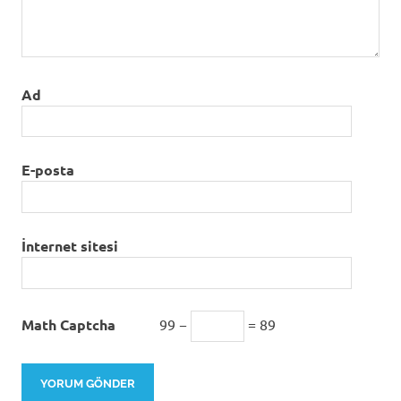
Ad
E-posta
İnternet sitesi
Math Captcha
99 −
= 89