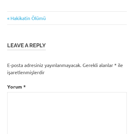
Previous
Yazı
Hakikatin Ölümü
Post:
gezinmesi
LEAVE A REPLY
E-posta adresiniz yayınlanmayacak.
Gerekli alanlar
*
ile
işaretlenmişlerdir
Yorum
*