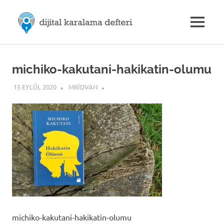
Skip
M.Rıdvan
to
MENU
content
Dijital
ÖZDEMİR
Karalama
Defteri
|
michiko-kakutani-hakikatin-olumu
15 EYLÜL 2020
MRIDVAN
Dijital
İletişim
michiko-kakutani-hakikatin-olumu