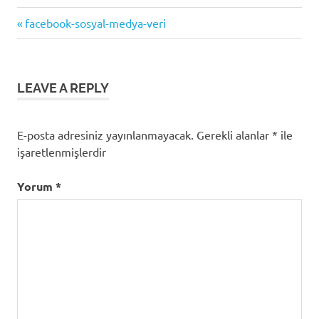
Previous
Yazı
facebook-sosyal-medya-veri
Post:
gezinmesi
LEAVE A REPLY
E-posta adresiniz yayınlanmayacak.
Gerekli alanlar
*
ile
işaretlenmişlerdir
Yorum
*