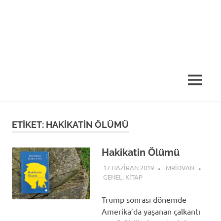
MENU
ETIKET:
HAKIKATIN ÖLÜMÜ
Hakikatin Ölümü
17 HAZIRAN 2019
MRIDVAN
GENEL
,
KITAP
Trump sonrası dönemde
Amerika’da yaşanan çalkantı