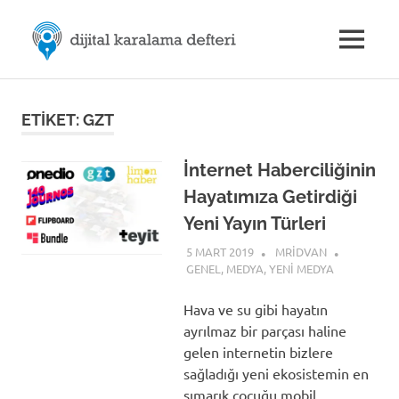
Skip
M.Rıdvan
to
MENU
content
Dijital
ÖZDEMİR
Karalama
Defteri
|
ETIKET:
GZT
Dijital
İnternet Haberciliğinin
Hayatımıza Getirdiği
İletişim
Yeni Yayın Türleri
5 MART 2019
MRIDVAN
GENEL
,
MEDYA
,
YENI MEDYA
Hava ve su gibi hayatın
ayrılmaz bir parçası haline
gelen internetin bizlere
sağladığı yeni ekosistemin en
şımarık çocuğu mobil