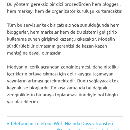
Bu yöntem gereksiz bir dizi prosedürden hem bloggerı,
hem markayı hem de organizatör kuruluşu kurtaracaktır.
Tüm bu servisler tek bir çatı altında sunulduğunda hem
bloggerlar, hem markalar hem de bu sistemi geliştirip
kullanıma sunan girişimci kazançlı çıkacaktır. Modelin
sürdürülebilir olmasının garantisi de kazan-kazan
mantığına dayalı olmasıdır.
Medyanın içerik açısından zenginleşmesi, daha nitelikli
içeriklerin ortaya çıkması için gelir kaygısı taşımayan
yayınların artması gerekmektedir. Bunu sağlayacak tek
kaynak ise bloglardır. En kısa zamanda bu dağınık
zenginliklerin bir araya toplanması ümidiyle bol bloglu
yarınlar dilerim.
blogger
Previous
Yazı
Telefondan Telefona Wi-fi Hızında Dosya Transferi
blogger
Post:
Next
“Hayatınız Seçtiğiniz Kadındır”