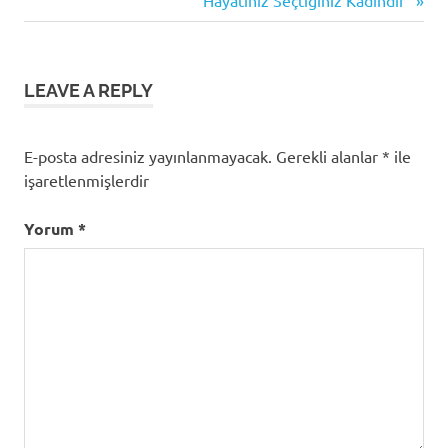
gezinmesi
etkinliği
Post:
sosyal
medya
LEAVE A REPLY
E-posta adresiniz yayınlanmayacak.
Gerekli alanlar
*
ile
işaretlenmişlerdir
Yorum
*