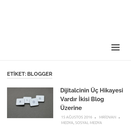
MENU
ETIKET:
BLOGGER
Dijitalcinin Üç Hikayesi
Vardır İkisi Blog
Üzerine
15 AĞUSTOS 2016
MRIDVAN
MEDYA
,
SOSYAL MEDYA