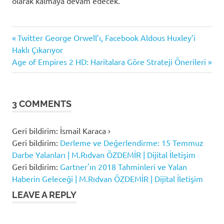
olarak kalmaya devam edecek.
sosyal
Previous
Yazı
Twitter George Orwell’ı, Facebook Aldous Huxley’i
medya
Post:
Haklı Çıkarıyor
gezinmesi
yalan
Next
Age of Empires 2 HD: Haritalara Göre Strateji Önerileri
haber
Post:
yalan
haber
3 COMMENTS
örnekleri
yalan
Geri bildirim: İsmail Karaca ›
haber
teknikleri
Geri bildirim:
Derleme ve Değerlendirme: 15 Temmuz
Darbe Yalanları | M.Rıdvan ÖZDEMİR | Dijital İletişim
Geri bildirim:
Gartner'ın 2018 Tahminleri ve Yalan
Haberin Geleceği | M.Rıdvan ÖZDEMİR | Dijital İletişim
LEAVE A REPLY