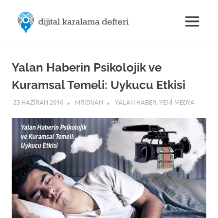
Skip
M.Rıdvan
to
MENU
content
Dijital
ÖZDEMİR
Karalama
Defteri
|
Yalan Haberin Psikolojik ve
Kuramsal Temeli: Uykucu Etkisi
Dijital
23 HAZIRAN 2016
MRIDVAN
YALAN HABER
,
YENI MEDYA
İletişim