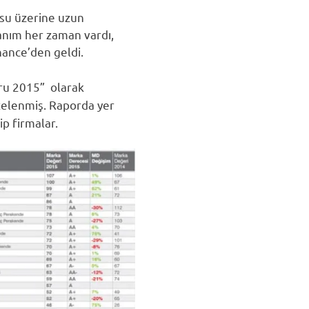
usu üzerine uzun
lanım her zaman vardı,
ance’den geldi.
oru 2015” olarak
stelenmiş. Raporda yer
p firmalar.