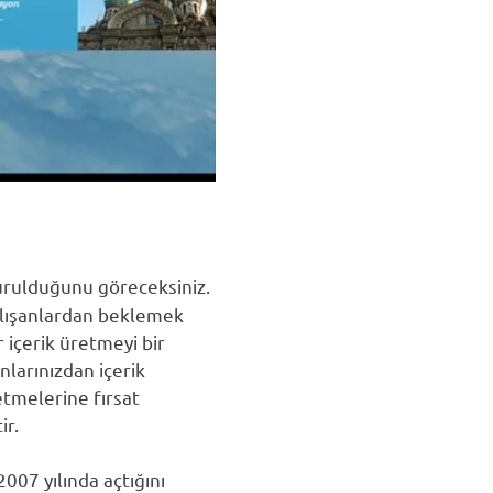
turulduğunu göreceksiniz.
çalışanlardan beklemek
 içerik üretmeyi bir
anlarınızdan içerik
retmelerine fırsat
ir.
007 yılında açtığını