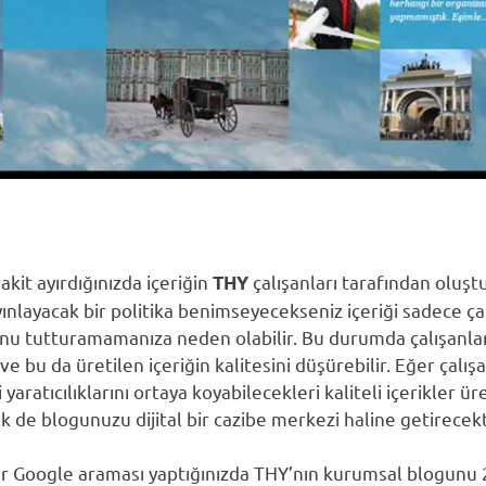
kit ayırdığınızda içeriğin
çalışanları tarafından oluş
THY
yayınlayacak bir politika benimseyecekseniz içeriği sadece 
unu tutturamamanıza neden olabilir. Bu durumda çalışanlar
ve bu da üretilen içeriğin kalitesini düşürebilir. Eğer çalış
 yaratıcılıklarını ortaya koyabilecekleri kaliteli içerikler ü
erik de blogunuzu dijital bir cazibe merkezi haline getirecekt
ir Google araması yaptığınızda THY’nın kurumsal blogunu 2