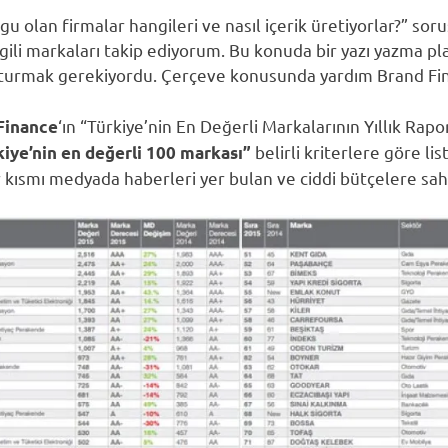
 olan firmalar hangileri ve nasıl içerik üretiyorlar?” sor
gili markaları takip ediyorum. Bu konuda bir yazı yazma p
şturmak gerekiyordu. Çerçeve konusunda yardım Brand Fin
‘ın “Türkiye’nin En Değerli Markalarının Yıllık Rap
Finance
belirli kriterlere göre li
kiye’nin en değerli 100 markası”
r kısmı medyada haberleri yer bulan ve ciddi bütçelere sahi