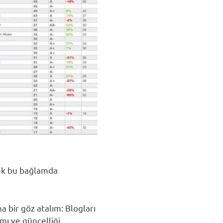
mek bu bağlamda
a bir göz atalım: Blogları
ımı ve güncelliği…