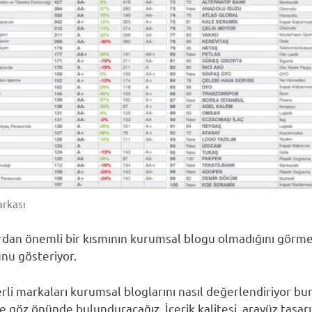
arkası
ardan önemli bir kısmının kurumsal blogu olmadığını gör
unu gösteriyor.
rli markaları kurumsal bloglarını nasıl değerlendiriyor bun
e göz önünde bulunduracağız. İçerik kalitesi, arayüz tasar