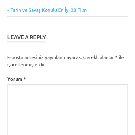
Previous
Yazı
Tarih ve Savaş Konulu En İyi 38 Film
Post:
gezinmesi
LEAVE A REPLY
E-posta adresiniz yayınlanmayacak.
Gerekli alanlar
*
ile
işaretlenmişlerdir
Yorum
*