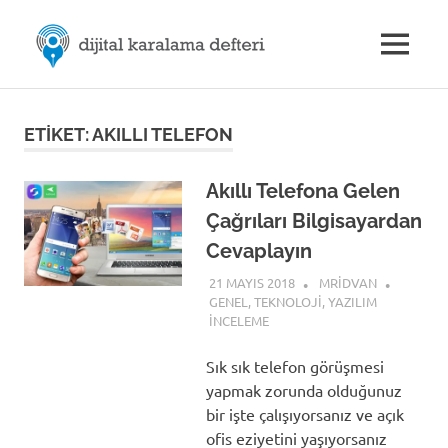
Skip
M.Rıdvan
to
MENU
content
Dijital
ÖZDEMİR
Karalama
Defteri
|
ETIKET:
AKILLI TELEFON
Dijital
Akıllı Telefona Gelen
Çağrıları Bilgisayardan
İletişim
Cevaplayın
21 MAYIS 2018
MRIDVAN
GENEL
,
TEKNOLOJI
,
YAZILIM
İNCELEME
Sık sık telefon görüşmesi
yapmak zorunda olduğunuz
bir işte çalışıyorsanız ve açık
ofis eziyetini yaşıyorsanız