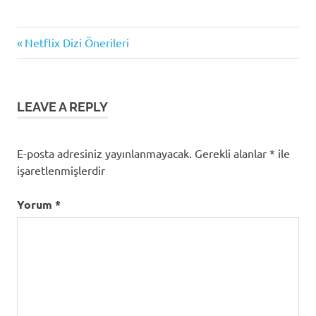
Previous
Yazı
Netflix Dizi Önerileri
Post:
gezinmesi
LEAVE A REPLY
E-posta adresiniz yayınlanmayacak.
Gerekli alanlar
*
ile
işaretlenmişlerdir
Yorum
*