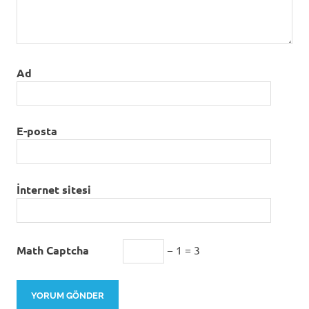
Ad
E-posta
İnternet sitesi
Math Captcha
− 1 = 3