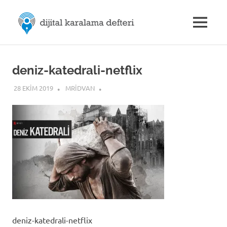
Skip
M.Rıdvan
to
MENU
content
Dijital
ÖZDEMİR
Karalama
Defteri
|
deniz-katedrali-netflix
28 EKIM 2019
MRIDVAN
Dijital
İletişim
deniz-katedrali-netflix