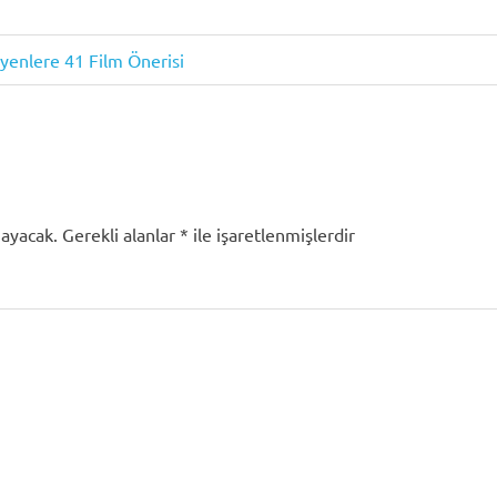
iyenlere 41 Film Önerisi
mayacak.
Gerekli alanlar
*
ile işaretlenmişlerdir