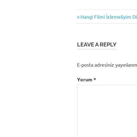
Previous
Yazı
Hangi Filmi İzlemeliyim D
Post:
gezinmesi
LEAVE A REPLY
E-posta adresiniz yayınlan
Yorum
*