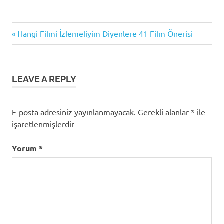
Previous
Yazı
Hangi Filmi İzlemeliyim Diyenlere 41 Film Önerisi
Post:
gezinmesi
LEAVE A REPLY
E-posta adresiniz yayınlanmayacak.
Gerekli alanlar
*
ile
işaretlenmişlerdir
Yorum
*