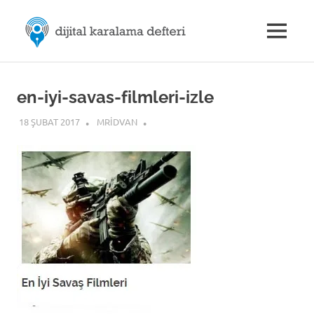
Skip
M.Rıdvan
to
MENU
content
Dijital
ÖZDEMİR
Karalama
Defteri
|
en-iyi-savas-filmleri-izle
18 ŞUBAT 2017
MRIDVAN
Dijital
İletişim