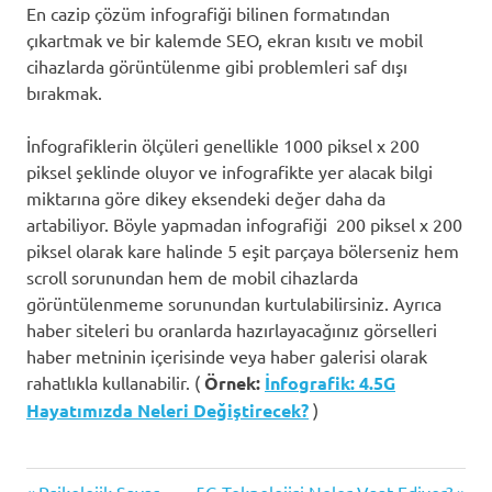
En cazip çözüm infografiği bilinen formatından
çıkartmak ve bir kalemde SEO, ekran kısıtı ve mobil
cihazlarda görüntülenme gibi problemleri saf dışı
bırakmak.
İnfografiklerin ölçüleri genellikle 1000 piksel x 200
piksel şeklinde oluyor ve infografikte yer alacak bilgi
miktarına göre dikey eksendeki değer daha da
artabiliyor. Böyle yapmadan infografiği 200 piksel x 200
piksel olarak kare halinde 5 eşit parçaya bölerseniz hem
scroll sorunundan hem de mobil cihazlarda
görüntülenmeme sorunundan kurtulabilirsiniz. Ayrıca
haber siteleri bu oranlarda hazırlayacağınız görselleri
haber metninin içerisinde veya haber galerisi olarak
rahatlıkla kullanabilir. (
Örnek:
İnfografik: 4.5G
Hayatımızda Neleri Değiştirecek?
)
Dijital
Previous
Next