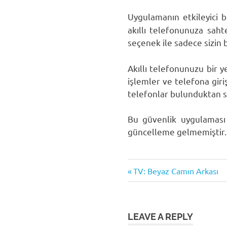
Uygulamanın etkileyici b
akıllı telefonunuza sahte
seçenek ile sadece sizin b
Akıllı telefonunuzu bir y
işlemler ve telefona giri
telefonlar bulunduktan so
Bu güvenlik uygulaması A
güncelleme gelmemiştir.
Android
Previous
Yazı
TV: Beyaz Camın Arkası
App
Post:
gezinmesi
Lock
mobil
LEAVE A REPLY
uygulama