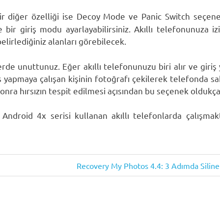
ir diğer özelliği ise Decoy Mode ve Panic Switch seçene
 bir giriş modu ayarlayabilirsiniz. Akıllı telefonunuza izi
elirlediğiniz alanları görebilecek.
erde unuttunuz. Eğer akıllı telefonunuzu biri alır ve giri
ş yapmaya çalışan kişinin fotoğrafı çekilerek telefonda sakl
nra hırsızın tespit edilmesi açısından bu seçenek oldukça
ndroid 4x serisi kullanan akıllı telefonlarda çalışmakt
Next
Recovery My Photos 4.4: 3 Adımda Silinen
Post: