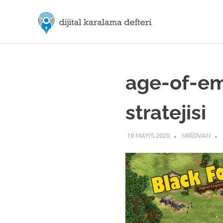
Skip
M.Rıd
to
content
Dijital
ÖZDE
Karalama
Defteri
|
age-of-em
Dijital
stratejisi
İletiş
19 MAYIS 2020
MRIDVAN