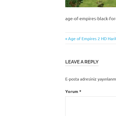
age-of-empires-black-fore
Previous
Yazı
Age of Empires 2 HD Harita
Post:
gezinmesi
LEAVE A REPLY
E-posta adresiniz yayınlan
Yorum
*