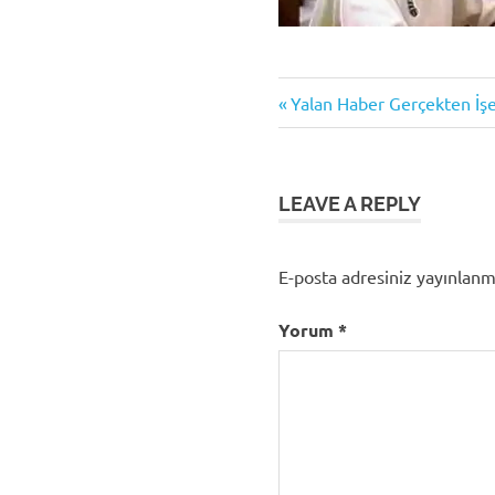
Previous
Yazı
Yalan Haber Gerçekten İş
Post:
gezinmesi
LEAVE A REPLY
E-posta adresiniz yayınlan
Yorum
*