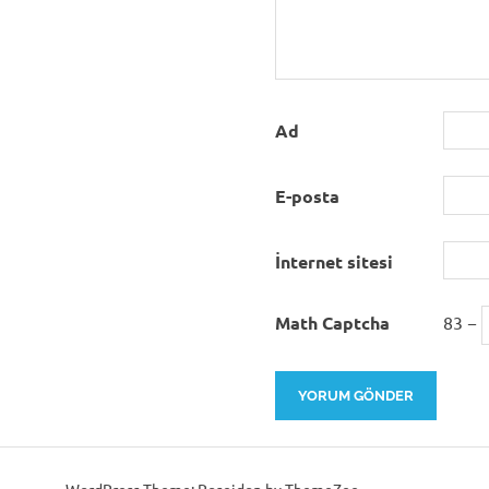
Ad
E-posta
İnternet sitesi
Math Captcha
83 −
WordPress Theme: Poseidon by ThemeZee.