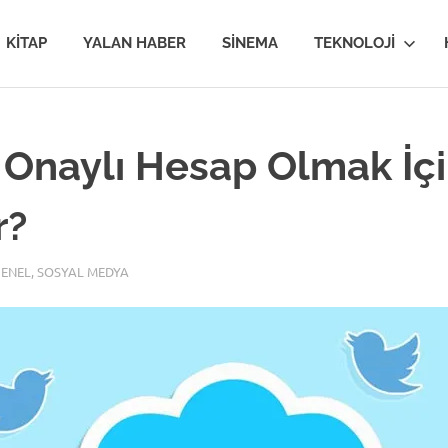
van
KITAP
YALAN HABER
SINEMA
TEKNOLOJI
MİR
 Onaylı Hesap Olmak İçi
r?
im
ENEL
,
SOSYAL MEDYA