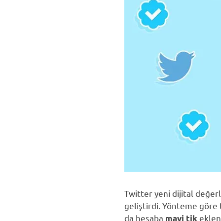
Twitter yeni dijital değe
geliştirdi. Yönteme göre 
da hesaba
ekleni
mavi tik