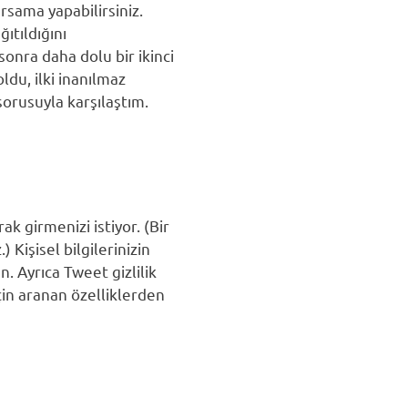
arsama yapabilirsiniz.
ıtıldığını
onra daha dolu bir ikinci
du, ilki inanılmaz
 sorusuyla karşılaştım.
k girmenizi istiyor. (Bir
Kişisel bilgilerinizin
n. Ayrıca Tweet gizlilik
in aranan özelliklerden