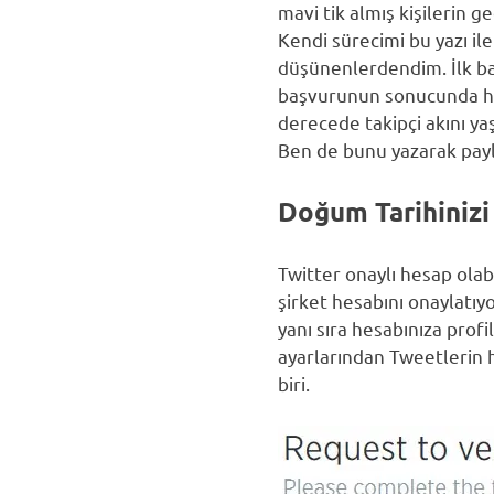
mavi tik almış kişilerin g
Kendi sürecimi bu yazı ile
düşünenlerdendim. İlk ba
başvurunun sonucunda hes
derecede takipçi akını yaş
Ben de bunu yazarak pay
Doğum Tarihinizi
Twitter onaylı hesap olabi
şirket hesabını onaylatıy
yanı sıra hesabınıza profi
ayarlarından Tweetlerin 
biri.