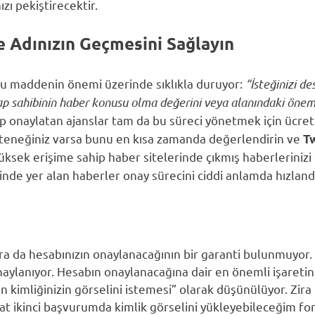
zı pekiştirecektir.
e Adınızın Geçmesini Sağlayın
 bu maddenin önemi üzerinde sıklıkla duruyor:
“İsteğinizi d
ap sahibinin haber konusu olma değerini veya alanındaki önem
 onaylatan ajanslar tam da bu süreci yönetmek için ücret 
eneğiniz varsa bunu en kısa zamanda değerlendirin ve
Tw
 yüksek erişime sahip haber sitelerinde çıkmış haberlerinizi
inde yer alan haberler onay sürecini ciddi anlamda hızland
da hesabınızın onaylanacağının bir garanti bulunmuyor. Ba
aylanıyor. Hesabın onaylanacağına dair en önemli işaretin
n kimliğinizin görselini istemesi” olarak düşünülüyor. Zi
kat ikinci başvurumda kimlik görselini yükleyebileceğim for