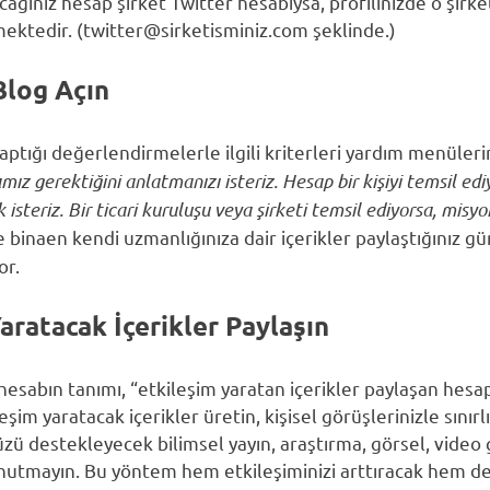
ğınız hesap şirket Twitter hesabıysa, profilinizde o şirket
ektedir. (twitter@sirketisminiz.com şeklinde.)
Blog Açın
aptığı değerlendirmelerle ilgili kriterleri yardım menüleri
z gerektiğini anlatmanızı isteriz. Hesap bir kişiyi temsil ediy
 isteriz. Bir ticari kuruluşu veya şirketi temsil ediyorsa, misy
binaen kendi uzmanlığınıza dair içerikler paylaştığınız gü
or.
Yaratacak İçerikler Paylaşın
 hesabın tanımı, “etkileşim yaratan içerikler paylaşan hesa
şim yaratacak içerikler üretin, kişisel görüşlerinizle sınır
zü destekleyecek bilimsel yayın, araştırma, görsel, video gi
nutmayın. Bu yöntem hem etkileşiminizi arttıracak hem de