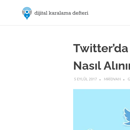
Skip
M.Rıd
to
content
Dijital
ÖZDE
Karalama
Defteri
|
Twitter’da
Dijital
Nasıl Alını
İletiş
5 EYLÜL 2017
MRIDVAN
G