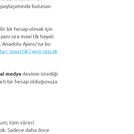
k paylaşımında bulunan
ir bir hesap olmak için
yanı sıra mavi tik hayali
i. Anadolu Ajansı’na bu
ları ‘mavi tik’i yem olarak
devinin istediği
al medya
arlı bir hesap olduğunuza
rum; tüm süreci
 yok. Sadece daha önce