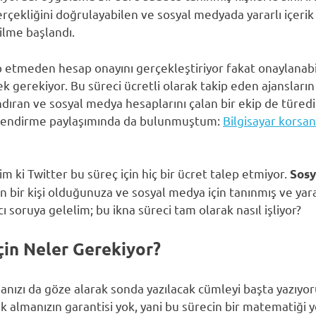
çekliğini doğrulayabilen ve sosyal medyada yararlı içeri
ilme başlandı.
ep etmeden hesap onayını gerçekleştiriyor fakat onaylanabil
k gerekiyor. Bu süreci ücretli olarak takip eden ajansların 
andıran ve sosyal medya hesaplarını çalan bir ekip de türed
gilendirme paylaşımında da bulunmuştum:
Bilgisayar korsan
m ki Twitter bu süreç için hiç bir ücret talep etmiyor.
Sosy
 bir kişi olduğunuza ve sosyal medya için tanınmış ve yar
cı soruya gelelim; bu ikna süreci tam olarak nasıl işliyor?
çin Neler Gerekiyor?
amanızı da göze alarak sonda yazılacak cümleyi başta yazıyo
k almanızın garantisi yok, yani bu sürecin bir matematiği