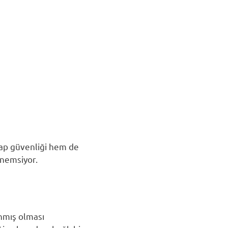
sap güvenliği hem de
önemsiyor.
anmış olması