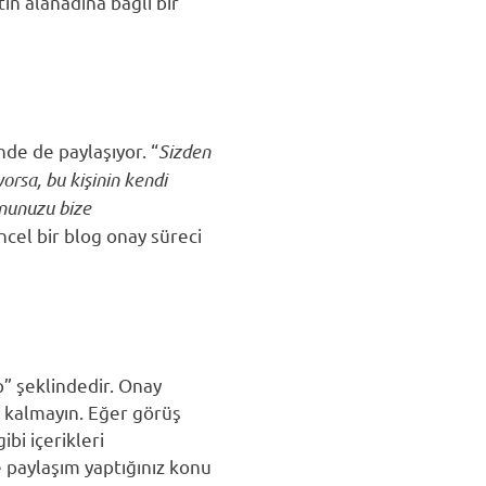
in alanadına bağlı bir
nde de paylaşıyor. “
Sizden
orsa, bu kişinin kendi
onunuzu bize
ncel bir blog onay süreci
p” şeklindedir. Onay
lı kalmayın. Eğer görüş
bi içerikleri
 paylaşım yaptığınız konu