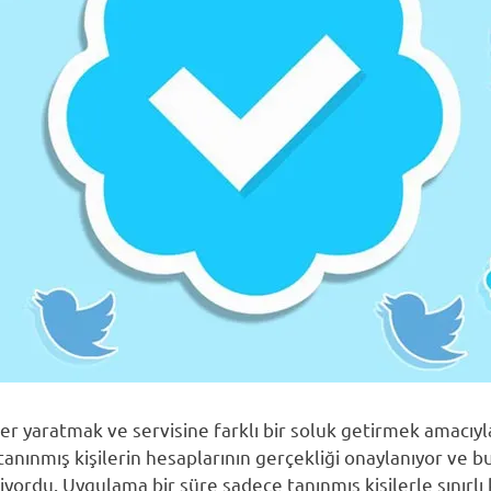
rler yaratmak ve servisine farklı bir soluk getirmek amacıy
tanınmış kişilerin hesaplarının gerçekliği onaylanıyor ve 
yordu. Uygulama bir süre sadece tanınmış kişilerle sınırlı 