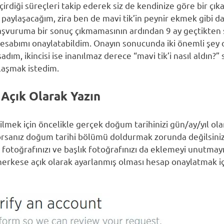
eçirdiği süreçleri takip ederek siz de kendinize göre bir çık
 paylaşacağım, zira ben de mavi tik’in peynir ekmek gibi dağ
şvuruma bir sonuç çıkmamasının ardından 9 ay geçtikten s
abımı onaylatabildim. Onayın sonucunda iki önemli şey ol
adım, ikincisi ise inanılmaz derece “mavi tik’i nasıl aldın?”
laşmak istedim.
 Açık Olarak Yazın
lmek için öncelikle gerçek doğum tarihinizi gün/ay/yıl olara
orsanız doğum tarihi bölümü doldurmak zorunda değilsiniz.) 
l fotoğrafınızı ve başlık fotoğrafınızı da eklemeyi unutmayı
herkese açık olarak ayarlanmış olması hesap onaylatmak iç