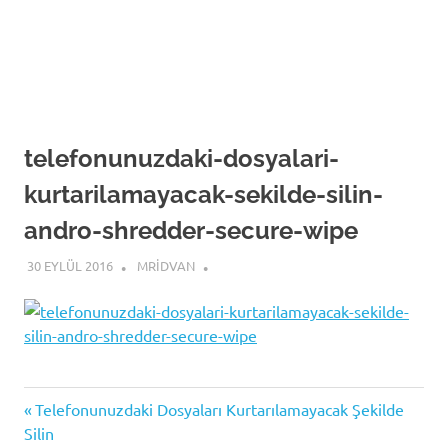
telefonunuzdaki-dosyalari-
kurtarilamayacak-sekilde-silin-
andro-shredder-secure-wipe
30 EYLÜL 2016
MRIDVAN
Previous
Yazı
Telefonunuzdaki Dosyaları Kurtarılamayacak Şekilde
Post:
Silin