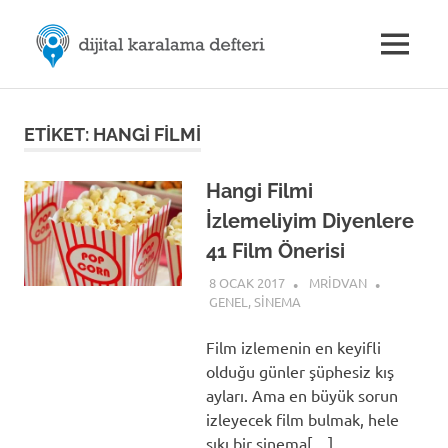
Skip
M.Rıdvan
to
MENU
content
Dijital
ÖZDEMİR
Karalama
Defteri
|
ETIKET:
HANGI FILMI
Dijital
Hangi Filmi
İzlemeliyim Diyenlere
İletişim
41 Film Önerisi
8 OCAK 2017
MRIDVAN
GENEL
,
SINEMA
Film izlemenin en keyifli
olduğu günler şüphesiz kış
ayları. Ama en büyük sorun
izleyecek film bulmak, hele
sıkı bir sinema[…]