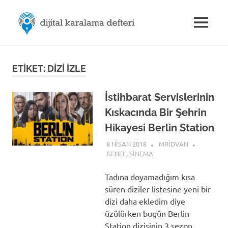
Skip
M.Rıdvan
to
MENU
content
Dijital
ÖZDEMİR
Karalama
Defteri
|
ETIKET:
DIZI IZLE
Dijital
İstihbarat Servislerinin
Kıskacında Bir Şehrin
İletişim
Hikayesi Berlin Station
8 NISAN 2018
MRIDVAN
GENEL
,
SINEMA
Tadına doyamadığım kısa
süren diziler listesine yeni bir
dizi daha ekledim diye
üzülürken bugün Berlin
Station dizisinin 3.sezon