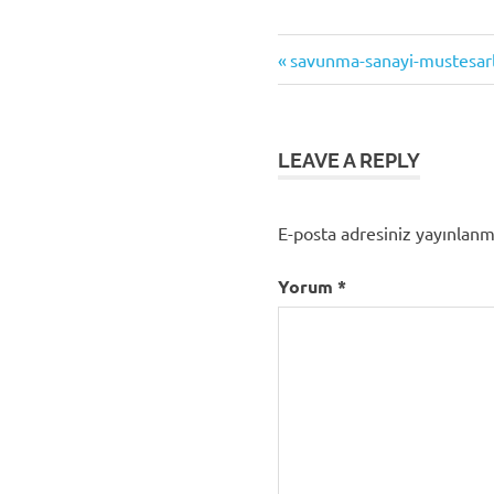
Previous
Yazı
savunma-sanayi-mustesarl
Post:
gezinmesi
LEAVE A REPLY
E-posta adresiniz yayınlan
Yorum
*