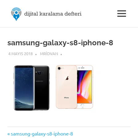
Skip
M.Rıdvan
to
MENU
content
Dijital
ÖZDEMİR
Karalama
Defteri
|
samsung-galaxy-s8-iphone-8
4 MAYIS 2018
MRIDVAN
Dijital
İletişim
Previous
Yazı
samsung-galaxy-s8-iphone-8