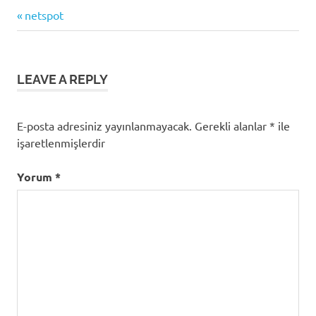
Previous
Yazı
netspot
Post:
gezinmesi
LEAVE A REPLY
E-posta adresiniz yayınlanmayacak.
Gerekli alanlar
*
ile
işaretlenmişlerdir
Yorum
*