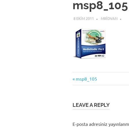
msp8_105
8 EKIM 2011
MRIDVAN
Previous
Yazı
msp8_105
Post:
gezinmesi
LEAVE A REPLY
E-posta adresiniz yayınlan