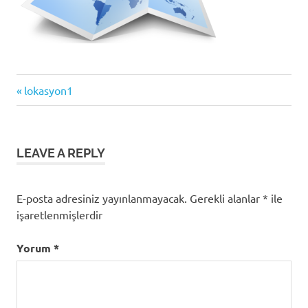
Previous
Yazı
lokasyon1
Post:
gezinmesi
LEAVE A REPLY
E-posta adresiniz yayınlanmayacak.
Gerekli alanlar
*
ile
işaretlenmişlerdir
Yorum
*