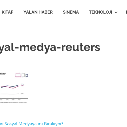
van
KITAP
YALAN HABER
SINEMA
TEKNOLOJI
MİR
yal-medya-reuters
im
ını Sosyal Medyaya mı Bırakıyor?