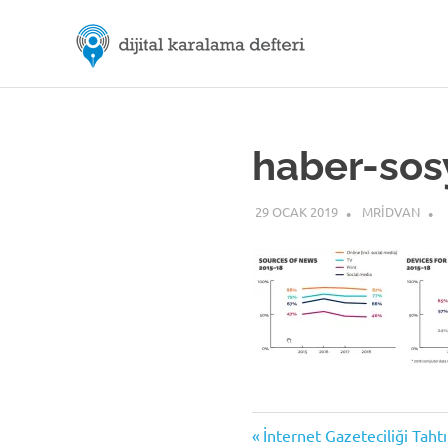
Skip
M.Rıd
to
content
Dijital
ÖZDE
Karalama
Defteri
|
haber-sos
Dijital
29 OCAK 2019
MRIDVAN
İletiş
Previous
Yazı
İnternet Gazeteciliği Taht