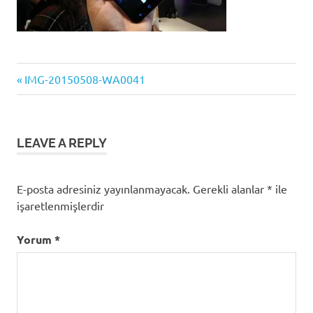
Previous
Yazı
IMG-20150508-WA0041
Post:
gezinmesi
LEAVE A REPLY
E-posta adresiniz yayınlanmayacak.
Gerekli alanlar
*
ile
işaretlenmişlerdir
Yorum
*