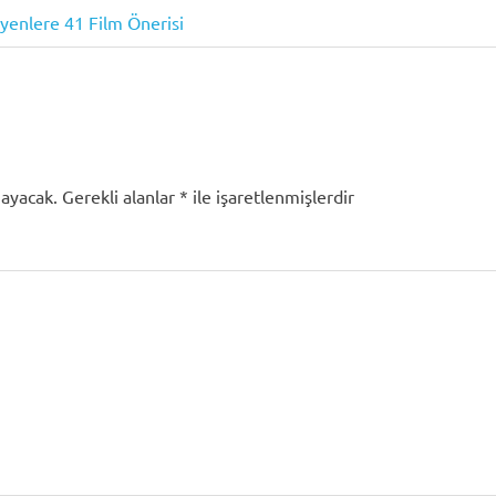
iyenlere 41 Film Önerisi
mayacak.
Gerekli alanlar
*
ile işaretlenmişlerdir