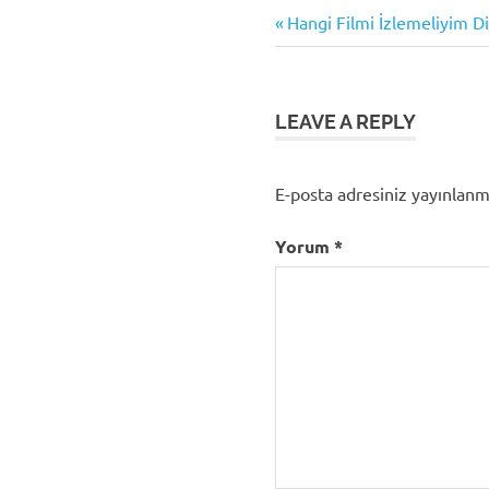
Previous
Yazı
Hangi Filmi İzlemeliyim D
Post:
gezinmesi
LEAVE A REPLY
E-posta adresiniz yayınlan
Yorum
*