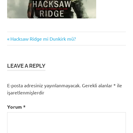
Previous
Yazı
Hacksaw Ridge mi Dunkirk mü?
Post:
gezinmesi
LEAVE A REPLY
E-posta adresiniz yayınlanmayacak.
Gerekli alanlar
*
ile
işaretlenmişlerdir
Yorum
*