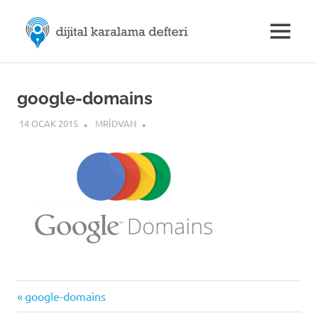
Skip
M.Rıdvan
to
MENU
content
Dijital
ÖZDEMİR
Karalama
Defteri
|
google-domains
14 OCAK 2015
MRIDVAN
Dijital
İletişim
Previous
Yazı
google-domains
Post: