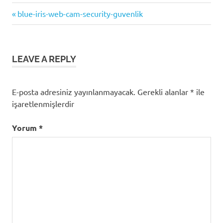
Previous
Yazı
blue-iris-web-cam-security-guvenlik
Post:
gezinmesi
LEAVE A REPLY
E-posta adresiniz yayınlanmayacak.
Gerekli alanlar
*
ile
işaretlenmişlerdir
Yorum
*