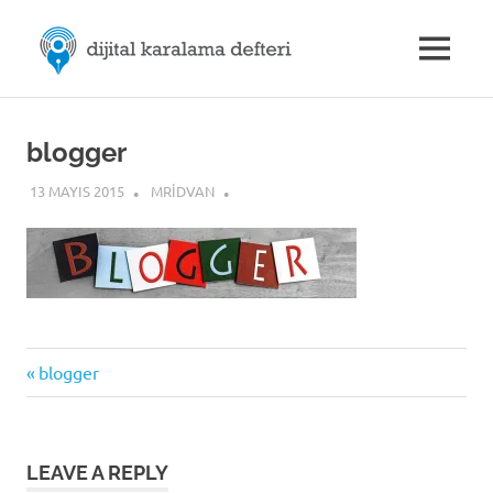
Skip
M.Rıdvan
to
MENU
content
Dijital
ÖZDEMİR
Karalama
Defteri
|
blogger
13 MAYIS 2015
MRIDVAN
Dijital
İletişim
Previous
Yazı
blogger
Post:
gezinmesi
LEAVE A REPLY