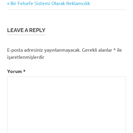
Previous
Yazı
Bir Felsefe Sistemi Olarak Reklamcılık
Post:
gezinmesi
LEAVE A REPLY
E-posta adresiniz yayınlanmayacak.
Gerekli alanlar
*
ile
işaretlenmişlerdir
Yorum
*