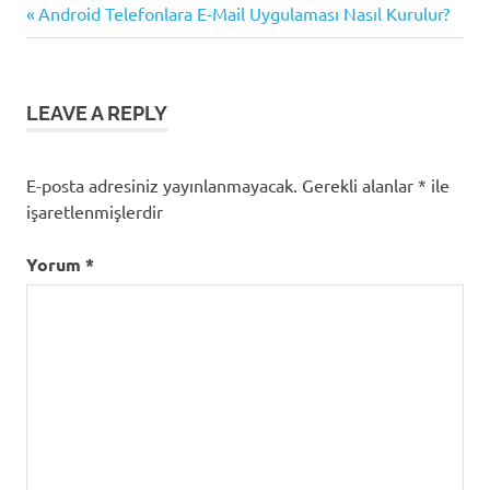
Previous
Yazı
Android Telefonlara E-Mail Uygulaması Nasıl Kurulur?
Post:
gezinmesi
LEAVE A REPLY
E-posta adresiniz yayınlanmayacak.
Gerekli alanlar
*
ile
işaretlenmişlerdir
Yorum
*