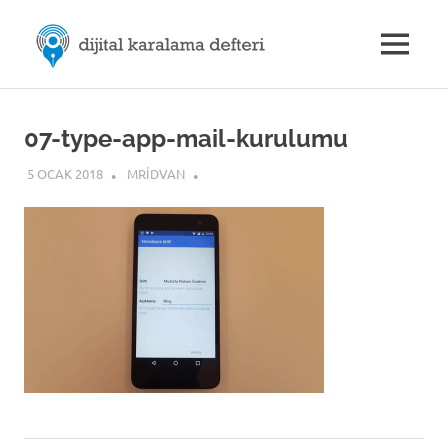
Skip
M.Rıdvan
to
MENU
content
Dijital
ÖZDEMİR
Karalama
Defteri
|
07-type-app-mail-kurulumu
5 OCAK 2018
MRIDVAN
Dijital
İletişim