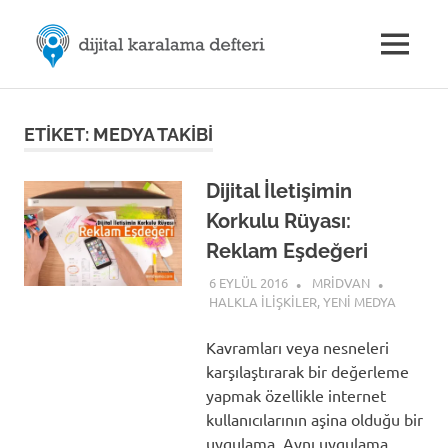
Skip
M.Rıdvan
to
MENU
content
Dijital
ÖZDEMİR
Karalama
Defteri
|
ETIKET:
MEDYA TAKIBI
Dijital
Dijital İletişimin
Korkulu Rüyası:
İletişim
Reklam Eşdeğeri
6 EYLÜL 2016
MRIDVAN
HALKLA İLIŞKILER
,
YENI MEDYA
Kavramları veya nesneleri
karşılaştırarak bir değerleme
yapmak özellikle internet
kullanıcılarının aşina olduğu bir
uygulama. Aynı uygulama