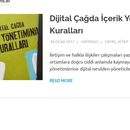
MESI
Dijital Çağda İçerik 
Kuralları
30 OCAK 2017
MRIDVAN
GENEL
,
KITAP
İletişim ve halkla ilişkiler çalışmaları ya
ortamlara doğru ciddi anlamda kaymaya 
yönetimlerine dijital nesilden yönetici
READ MORE