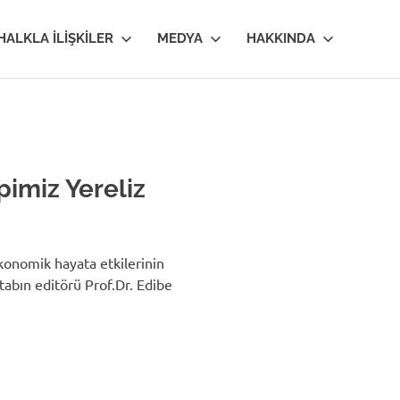
HALKLA İLIŞKILER
MEDYA
HAKKINDA
imiz Yereliz
konomik hayata etkilerinin
itabın editörü Prof.Dr. Edibe