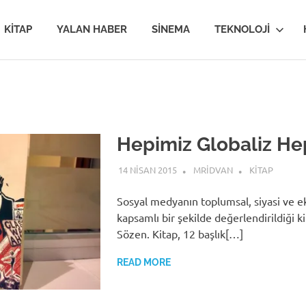
van
KITAP
YALAN HABER
SINEMA
TEKNOLOJI
MİR
Hepimiz Globaliz Hep
14 NISAN 2015
MRIDVAN
KITAP
im
Sosyal medyanın toplumsal, siyasi ve e
kapsamlı bir şekilde değerlendirildiği k
Sözen. Kitap, 12 başlık[…]
READ MORE