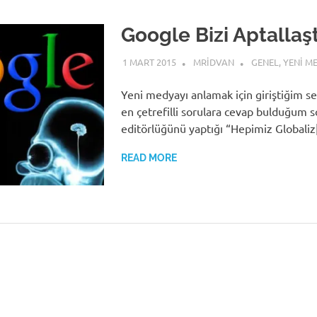
Google Bizi Aptallaşt
1 MART 2015
MRIDVAN
GENEL
,
YENI M
Yeni medyayı anlamak için giriştiğim s
en çetrefilli sorulara cevap bulduğum s
editörlüğünü yaptığı “Hepimiz Globali
READ MORE