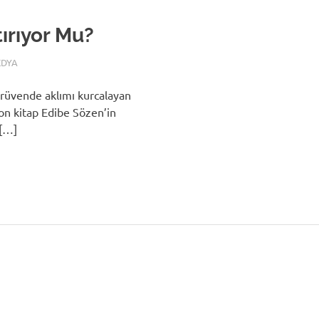
ırıyor Mu?
EDYA
erüvende aklımı kurcalayan
on kitap Edibe Sözen’in
z[…]