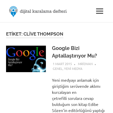
Skip
M.Rıdvan
to
MENU
content
Dijital
ÖZDEMİR
Karalama
Defteri
|
ETIKET:
CLIVE THOMPSON
Dijital
Google Bizi
Aptallaştırıyor Mu?
İletişim
1 MART 2015
MRIDVAN
GENEL
,
YENI MEDYA
Yeni medyayı anlamak için
giriştiğim serüvende aklımı
kurcalayan en
çetrefilli sorulara cevap
bulduğum son kitap Edibe
Sözen’in editörlüğünü yaptığı