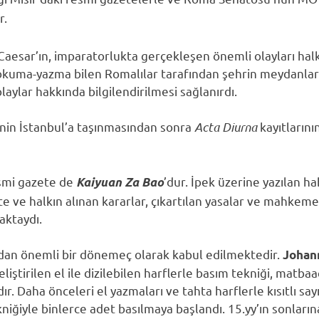
r.
aesar’ın, imparatorlukta gerçekleşen önemli olayları ha
, okuma-yazma bilen Romalılar tarafından şehrin meydanlar
aylar hakkında bilgilendirilmesi sağlanırdı.
nin İstanbul’a taşınmasından sonra
Acta Diurna
kayıtlarını
resmi gazete de
’dur. İpek üzerine yazılan ha
Kaiyuan Za Bao
 ve halkın alınan kararlar, çıkartılan yasalar ve mahkeme
aktaydı.
dan önemli bir dönemeç olarak kabul edilmektedir.
Johan
liştirilen el ile dizilebilen harflerle basım tekniği, matbaa
ır. Daha önceleri el yazmaları ve tahta harflerle kısıtlı say
niğiyle binlerce adet basılmaya başlandı. 15.yy’ın sonların