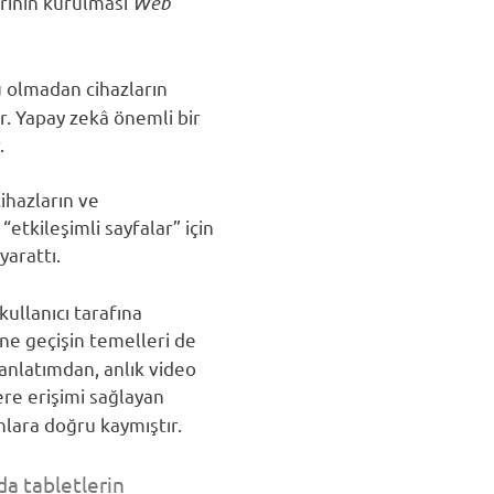
erinin kurulması
Web
lü olmadan cihazların
r. Yapay zekâ önemli bir
.
ihazların ve
etkileşimli sayfalar” için
yarattı.
kullanıcı tarafına
ne geçişin temelleri de
 anlatımdan, anlık video
ere erişimi sağlayan
nlara doğru kaymıştır.
da tabletlerin