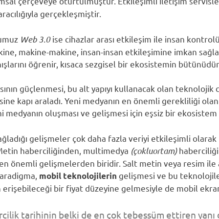
amsal çerçeveye oturtulmuştur. Etkileşimli iletişim servisl
 aracılığıyla gerçekleşmiştir.
uğumuz
Web 3.0
ise cihazlar arası etkileşim ile insan kontro
akine, makine-makine, insan-insan etkileşimine imkan sağla
nışlarını öğrenir, kısaca sezgisel bir ekosistemin bütünüdür
sının güçlenmesi, bu alt yapıyı kullanacak olan teknolojik c
ine kapı araladı. Yeni medyanın en önemli gerekliliği olan “
ni medyanın oluşması ve gelişmesi için eşsiz bir ekosistem 
ladığı gelişmeler çok daha fazla veriyi etkileşimli olarak 
Metin haberciliğinden, multimedya
(çokluortam)
haberciliği
 en önemli gelişmelerden biridir. Salt metin veya resim ile
paradigma,
gelişmesi ve bu teknolojil
mobil teknolojilerin
ın erişebileceği bir fiyat düzeyine gelmesiyle de mobil ekra
rcilik tarihinin belki de en çok tebessüm ettiren yanı 