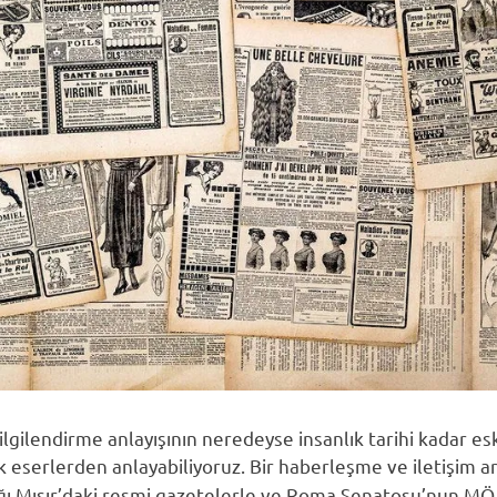
lgilendirme anlayışının neredeyse insanlık tarihi kadar es
ik eserlerden anlayabiliyoruz. Bir haberleşme ve iletişim a
ığı Mısır’daki resmi gazetelerle ve Roma Senatosu’nun MÖ 5