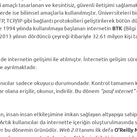
i amaçlı tasarlanan ve kesintisiz, güvenli iletişimi sağlama
de ise bilimsel amaçlarla kullanılmıştır. Üniversiteleri b
TP, TCP/IP gibi bağlantı protokolleri geliştirilerek bütün dü
e 1994 yılında kullanılmaya başlanan internetin
(Bilgi
BTK
013 yılının dördüncü çeyreği itibariyle 32.61 milyon kişi ta
de internetin gelişimi ile atılmıştır. İnternetin gelişim sür
 ayrılmaktadır.
nıcılar sadece okuyucu durumundadır. Kontrol tamamen ka
ar olana erişilir, okunur, indirilir. Bu dönem
“pasif internet”
, insan-insan etkileşimine imkan sağlayan altyapıya sahip
Artık kullanıcılar da internette içeriğin oluşturulmasında sö
ler bu dönemin ürünüdür.
Web 2.0
tanımı ilk defa
O’Reilly 