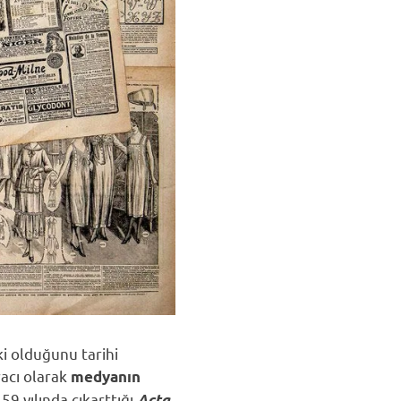
ki olduğunu tarihi
racı olarak
medyanın
9 yılında çıkarttığı
Acta