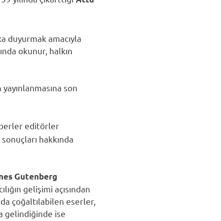
lka duyurmak amacıyla
ında okunur, halkın
n yayınlanmasına son
berler editörler
 sonuçları hakkında
nes Gutenberg
cılığın gelişimi açısından
ıda çoğaltılabilen eserler,
a gelindiğinde ise