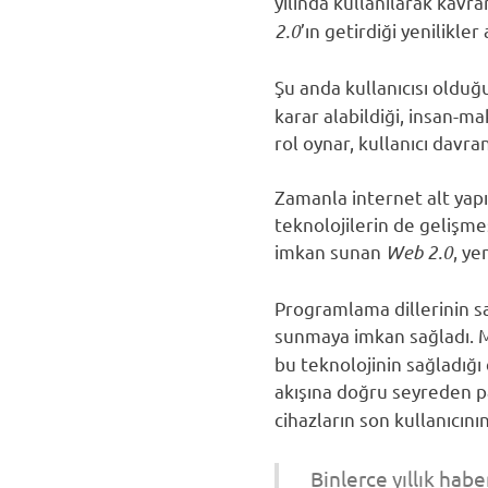
yılında kullanılarak kavr
2.0
’ın getirdiği yenilikler
Şu anda kullanıcısı old
karar alabildiği, insan-m
rol oynar, kullanıcı davra
Zamanla internet alt yapı
teknolojilerin de gelişmes
imkan sunan
Web 2.0
, ye
Programlama dillerinin sağ
sunmaya imkan sağladı. 
bu teknolojinin sağladığı
akışına doğru seyreden 
cihazların son kullanıcın
Binlerce yıllık habe