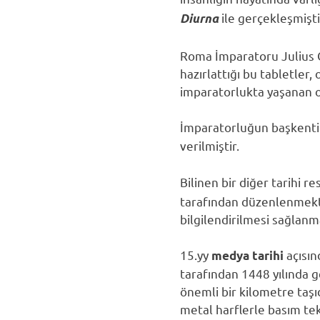
ile gerçekleşmişti
Diurna
Roma İmparatoru Julius C
hazırlattığı bu tabletler
imparatorlukta yaşanan ol
İmparatorluğun başkenti
verilmiştir.
Bilinen bir diğer tarihi 
tarafından düzenlenmekte
bilgilendirilmesi sağlanm
15.yy
açısın
medya tarihi
tarafından 1448 yılında ge
önemli bir kilometre taşıd
metal harflerle basım tek