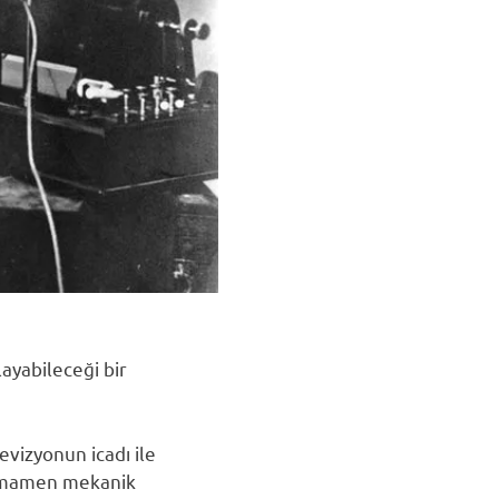
layabileceği bir
evizyonun icadı ile
tamamen mekanik