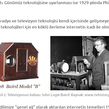
ıttı. Günümüz teknolojisine uyarlanması ise 1929 yılında Ph
, radyo ve televizyon teknolojisi kendi içerisinde gelişm
eknolojileri için en köklü ilerleme internetin icadı ile olm
kil 2: Televizyonun babası John Logie Baird Kaynak: www.tvhistory
limize “genel ağ” olarak aktarılan internetin temelleri 19