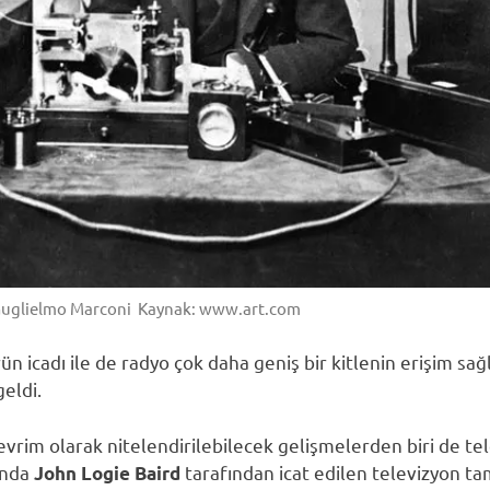
i Guglielmo Marconi Kaynak: www.art.com
rün icadı ile de radyo çok daha geniş bir kitlenin erişim sağ
eldi.
evrim olarak nitelendirilebilecek gelişmelerden biri de tel
ında
tarafından icat edilen televizyon 
John Logie Baird